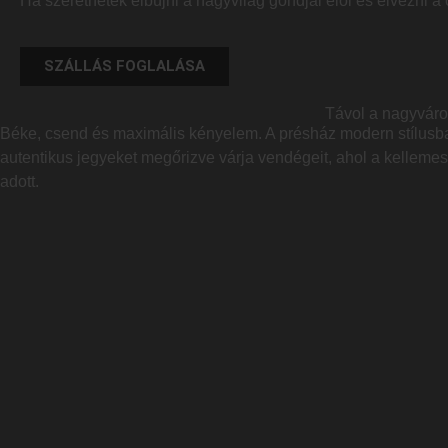
Ha szeretnétek elbújni a nagyvilág gondjai elől és élvezni a
SZÁLLÁS FOGLALÁSA
Távol a nagyváro
Béke, csend és maximális kényelem. A présház modern stílusba
autentikus jegyeket megőrizve várja vendégeit, ahol a kellem
adott.