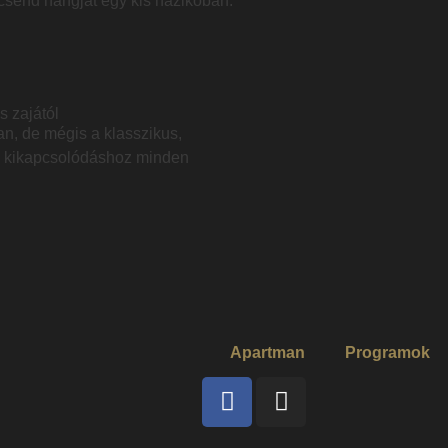
 csend hangját egy kis házikóban.
s zajától
n, de mégis a klasszikus,
es kikapcsolódáshoz minden
Apartman
Programok