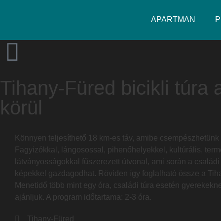
APARTMAN
P
Tihany-Füred bicikli túra 
körül
Könnyen teljesíthető 18 km-es táv, amibe csempészhetünk eg
Fagyizókkal, lángosossal, pihenőhelyekkel, kultúrális, ter
látványosságokkal fűszerezett útvonal, ami során a családi
képekkel gazdagodhat. Röviden így foglalható össze a Tihan
Menetidő több mint egy óra, családi túra esetén gyerekekn
ajánljuk. A program időtartama: 2-3 óra.
Tihany-Füred