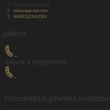
Márciustól Októberig
www.casa-noe.com
004915123432324
galéria
Képek a programról
Romantikus pihenés kettesbe