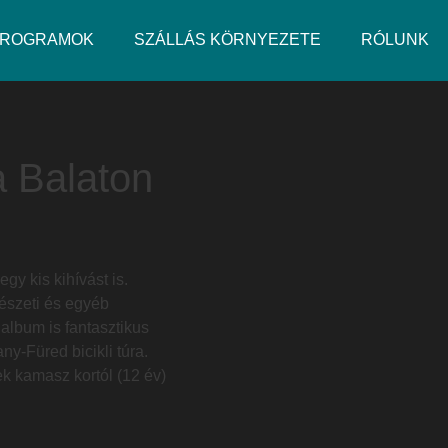
ROGRAMOK
SZÁLLÁS KÖRNYEZETE
RÓLUNK
a Balaton
y kis kihívást is.
mészeti és egyéb
 album is fantasztikus
y-Füred bicikli túra.
ek kamasz kortól (12 év)