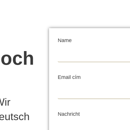
Name
noch
Email cím
Wir
eutsch
Nachricht