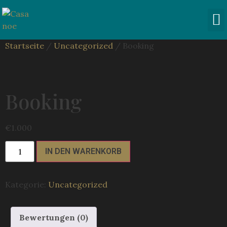
HIGHLI
Startseite
/
Uncategorized
/ Booking
Booking
€
1.000
IN DEN WARENKORB
Kategorie:
Uncategorized
Bewertungen (0)